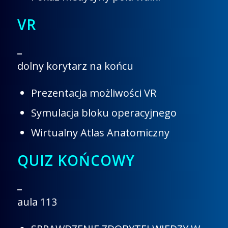
VR
_
dolny korytarz na końcu
Prezentacja możliwości VR
Symulacja bloku operacyjnego
Wirtualny Atlas Anatomiczny
QUIZ KOŃCOWY
_
aula 113